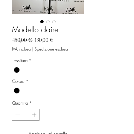
Modello claire
Prezzo
Prezzo
 150,00 € 
130,00 €
regolare
scontato
IVA inclusa
|
Spedizione esclusa
Tessitura
*
Colore
*
Quantità
*
Aggiungi al carrello