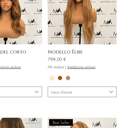
del corto
Modello Élise
Prezzo
799,00 €
izione esclusa
IVA inclusa
|
Spedizione esclusa
Lace closure
Best Seller