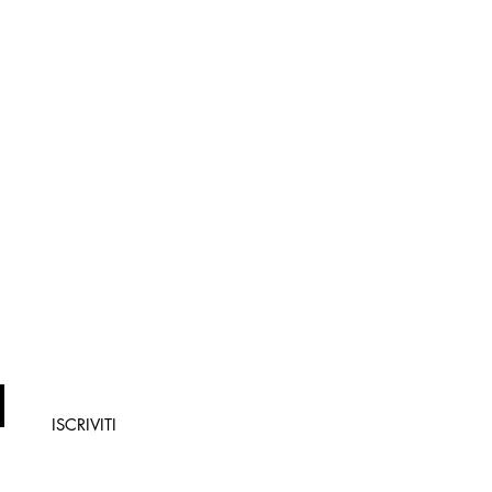
to un coupon
ISCRIVITI