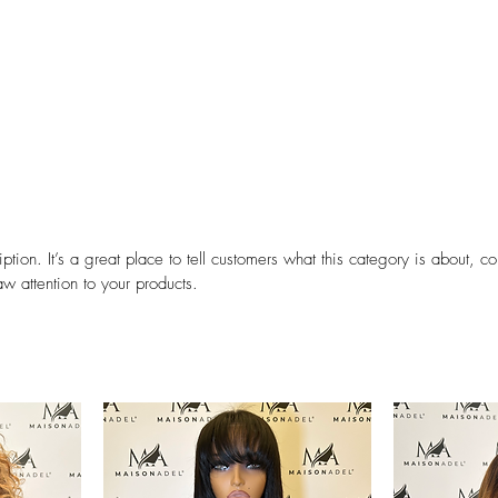
Shop
Parrucche
Extensions
Toupets
Prodotti
Ordine pers
ption. It’s a great place to tell customers what this category is about, c
w attention to your products.