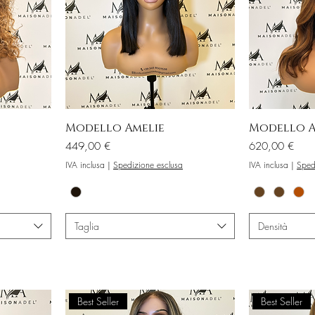
Modello Amelie
Modello A
Prezzo
Prezzo
449,00 €
620,00 €
IVA inclusa
|
Spedizione esclusa
IVA inclusa
|
Sped
Taglia
Densità
Best Seller
Best Seller