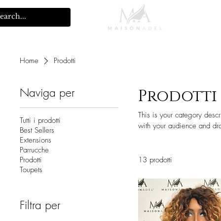
Home
Home
Prodotti
Naviga per
Prodotti
This is your category descri
Tutti i prodotti
with your audience and dra
Best Sellers
Extensions
Parrucche
Prodotti
13 prodotti
Toupets
Filtra per