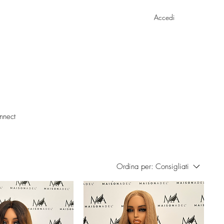
onalizzato
Chi siamo
Contatti
Accedi
onnect
Ordina per:
Consigliati