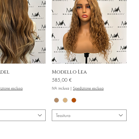
del
Modello Lea
Prezzo
585,00 €
izione esclusa
IVA inclusa
|
Spedizione esclusa
Tessitura