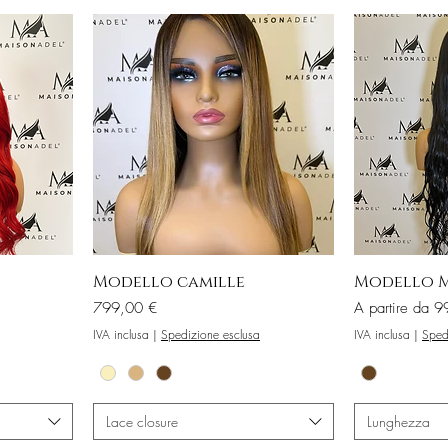
Modello camille
Modello 
Prezzo
Prezzo scontat
799,00 €
A partire da
9
IVA inclusa
|
Spedizione esclusa
IVA inclusa
|
Sped
Lace closure
Lunghezza